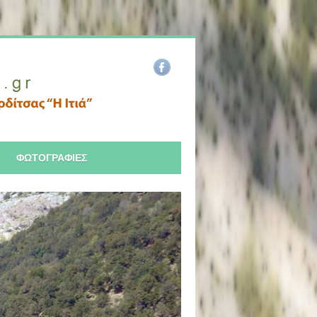
ΦΩΤΟΓΡΑΦΙΕΣ